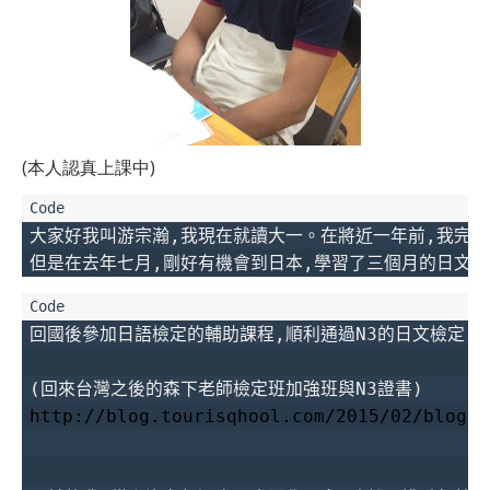
(本人認真上課中)
大家好我叫游宗瀚,我現在就讀大一。在將近一年前,我完全
但是在去年七月,剛好有機會到日本,學習了三個月的日文課
回國後參加日語檢定的輔助課程,順利通過N3的日文檢定。

http://blog.tourisqhool.com/2015/02/blog-p