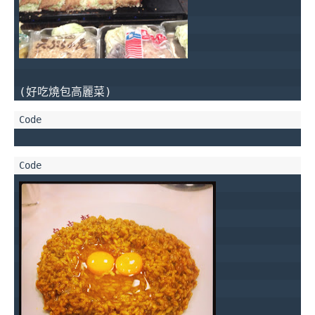
(好吃燒包高麗菜)