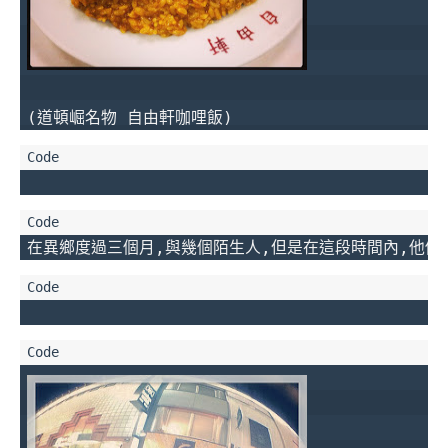
(道頓崛名物 自由軒咖哩飯)
在異鄉度過三個月,與幾個陌生人,但是在這段時間內,他們